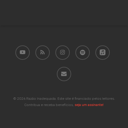
youtube
RSS
instagram
spotify
applemusic
email
© 2026 Razão Inadequada. Este site é financiado pelos leitores.
Contribua e receba benefícios,
seja um assinante!