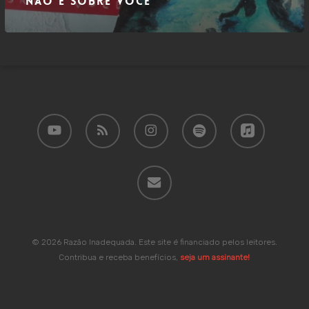
Não é sobre você
youtube
RSS
instagram
spotify
applemusic
email
© 2026 Razão Inadequada. Este site é financiado pelos leitores.
Contribua e receba benefícios,
seja um assinante!