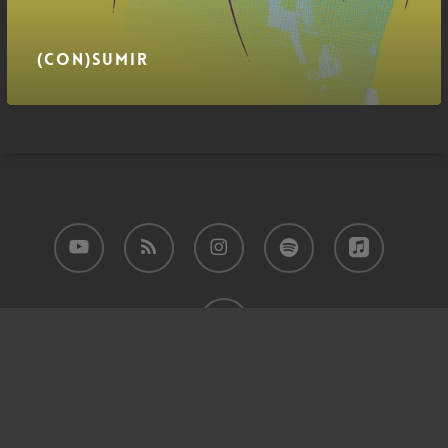
(Con)sumir
youtube
RSS
instagram
spotify
applemusic
email
© 2026 Razão Inadequada. Este site é financiado pelos leitores.
Contribua e receba benefícios,
seja um assinante!