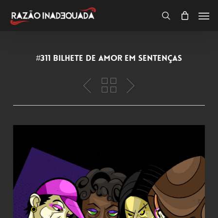
Skip
Men
to
search
Close
Carrinho
Cart
main
content
#311 bilhete de amor em sentenças