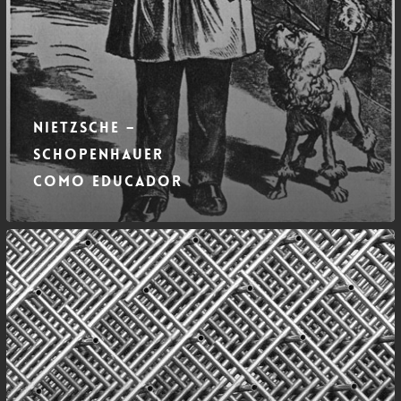
Nietzsche –
Schopenhauer
como educador
Currículo
rizomático:
três
princípios