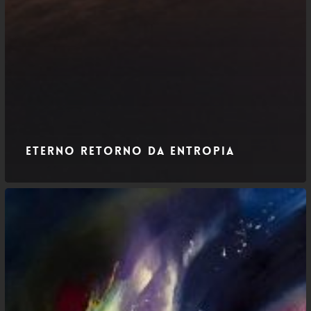
Eterno Retorno da Entropia
Nietzsche
–
A
Incorporação
do
Eterno