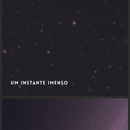
Um Instante Imenso
Eterno
Retorno
da
Entropia