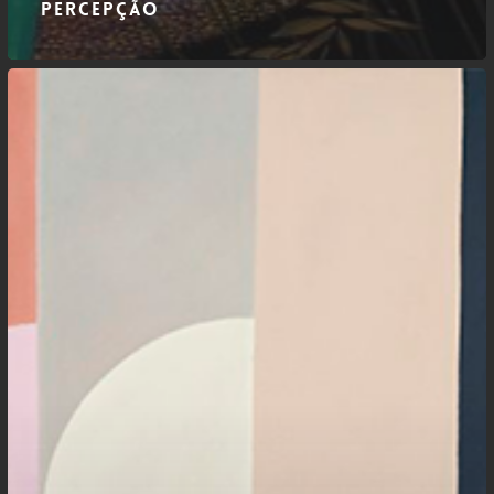
percepção
A
suspensão
catártica