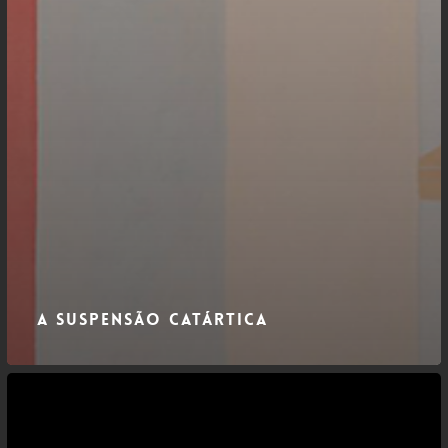
A suspensão catártica
Por
que
Viajar?