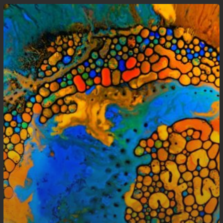
Bergson
–
Elã
Vital