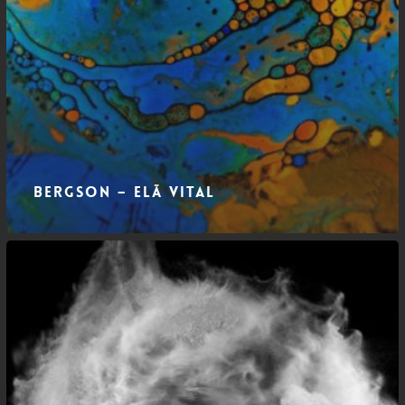
Bergson – Elã Vital
Bergson
–
O
que
é
a