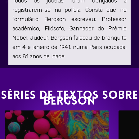
Todos os judeus foram obrigados a
registrarem-se na polícia. Consta que no
formulário Bergson escreveu: Professor
acadêmico, Filósofo, Ganhador do Prêmio
Nobel. Judeu”. Bergson faleceu de bronquite
em 4 e janeiro de 1941, numa Paris ocupada,
aos 81 anos de idade.
Séries de textos sobre
Bergson