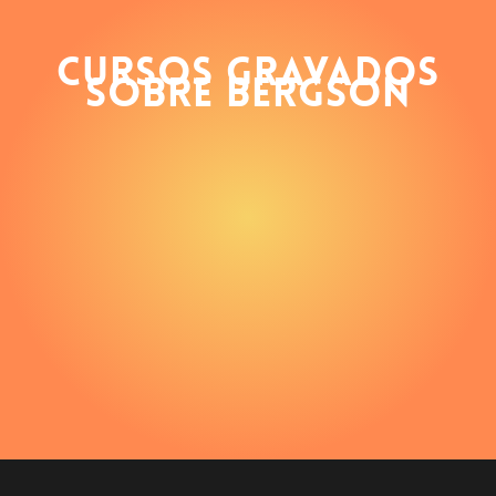
Cursos gravados
sobre Bergson
Bergson
como
Psicólogo
Bergson como Psicólogo