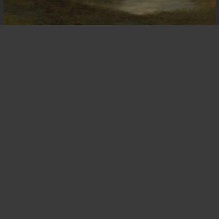
Epicuro – O que é a filosofia?
A
Flor
–
Razão
Desejante