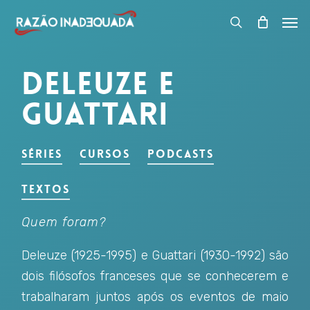
Skip
Men
to
search
Close
Carrinho
Cart
main
Deleuze e
content
Guattari
Séries
Cursos
Podcasts
Textos
Quem foram?
Deleuze (1925-1995) e Guattari (1930-1992) são
dois filósofos franceses que se conhecerem e
trabalharam juntos após os eventos de maio