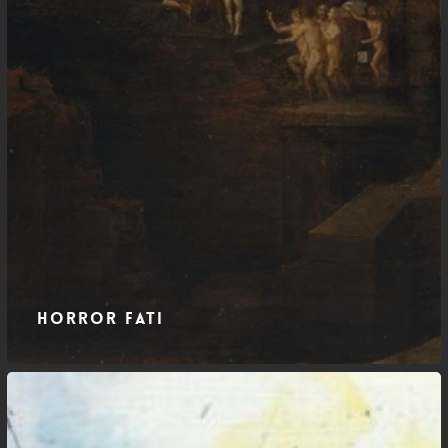
horror fati
Zaratustra
–
Eterno