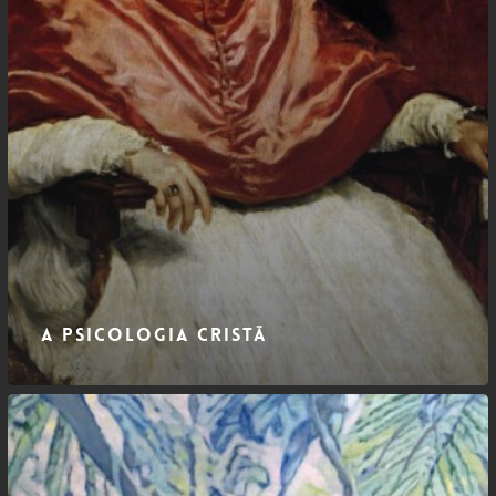
A psicologia cristã
Espinosa
–
Deus