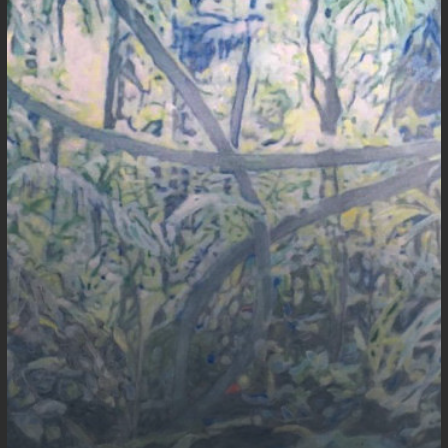
[ou,
a
Natureza]