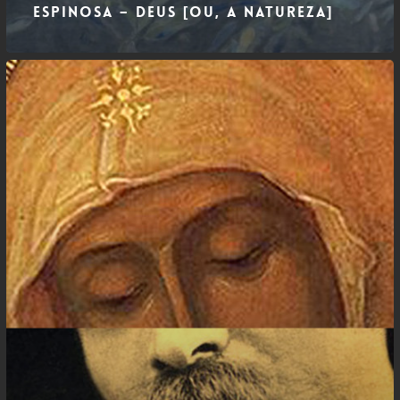
Espinosa – Deus [ou, a Natureza]
Nietzsche
–
Deus
está
morto