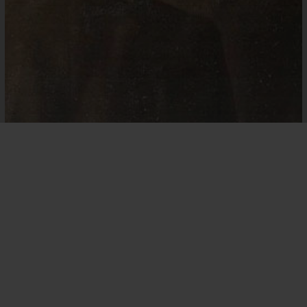
Ler ou Escrever
Lembrar
de