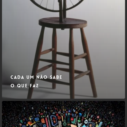
Cada um não sabe
o que faz
Sofremos
de
Reminiscências