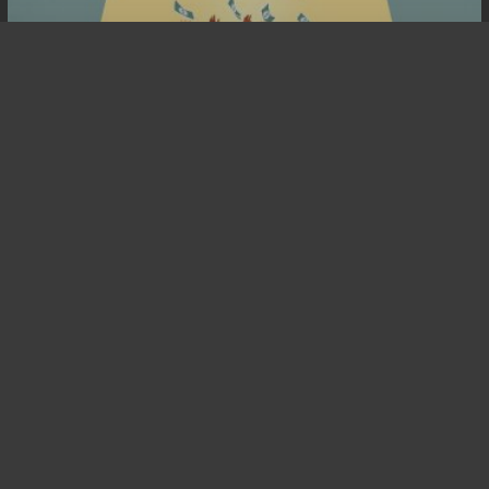
“E o prêmio Bezerro de Ouro vai
para…”
Gerador
de
Lero-
Lero