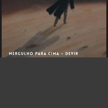
Mergulho para cima – Devir
Cósmico
Esquizoanálise
–
O
Presidente
Schreber