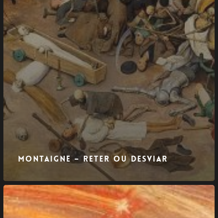
Montaigne – Reter ou Desviar
Mergulho
para