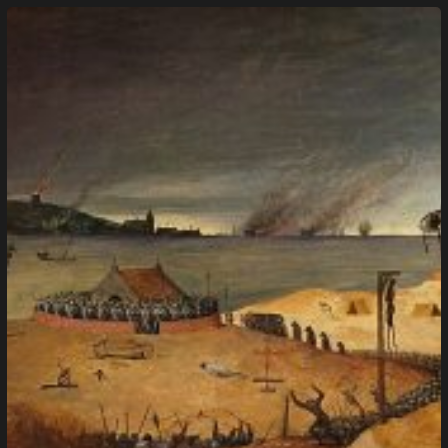
Montaigne
–
Reter
ou
Desviar