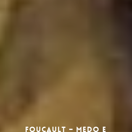
Foucault – Medo e