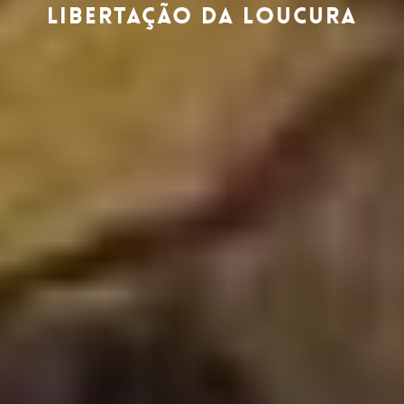
Libertação da Loucura