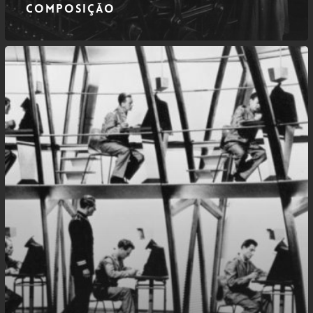
Composição
Foucault
–
Distribuir
e
Controlar