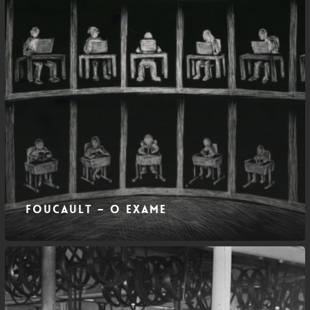
Foucault – O Exame
Foucault
–
Organização