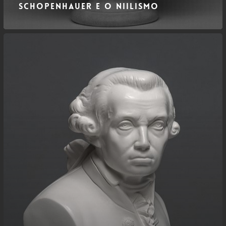
Schopenhauer e o Niilismo
Kant
e
o
Niilismo