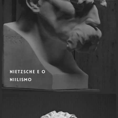
Nietzsche e o
Niilismo
Schopenhauer
e
o