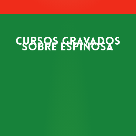
Cursos gravados
sobre Espinosa
Espinosa
–
TeoPolítica