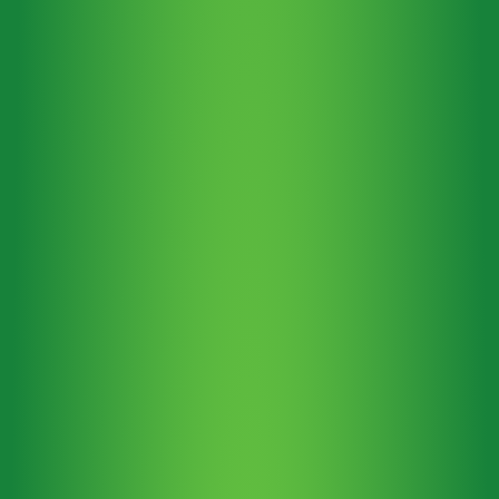
Espinosa – TeoPolítica