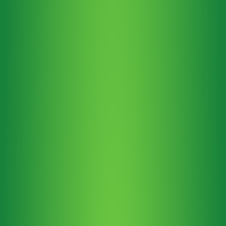
Espinosa
–
Conceitos
Fundamentais