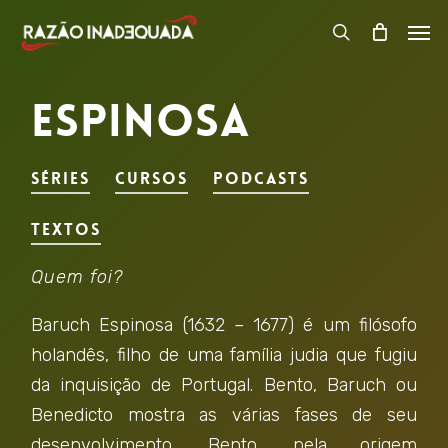
Skip
Men
to
search
Close
Carrinho
Cart
main
Espinosa
content
Séries
Cursos
Podcasts
Textos
Quem foi?
Baruch Espinosa (1632 – 1677) é um filósofo
holandês, filho de uma família judia que fugiu
da inquisição de Portugal. Bento, Baruch ou
Benedicto mostra as várias fases de seu
desenvolvimento. Bento, pela origem